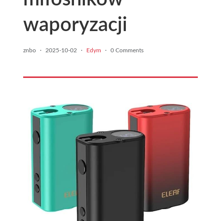
waporyzacji
znbo
·
2025-10-02
·
Edym
·
0 Comments