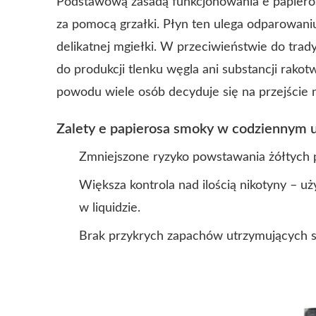
Podstawową zasadą funkcjonowania e papiero
za pomocą grzałki. Płyn ten ulega odparowani
delikatnej mgiełki. W przeciwieństwie do tra
do produkcji tlenku węgla ani substancji rako
powodu wiele osób decyduje się na przejście 
Zalety e papierosa smoky w codziennym 
Zmniejszone ryzyko powstawania żółtych p
Większa kontrola nad ilością nikotyny – u
w liquidzie.
Brak przykrych zapachów utrzymujących s