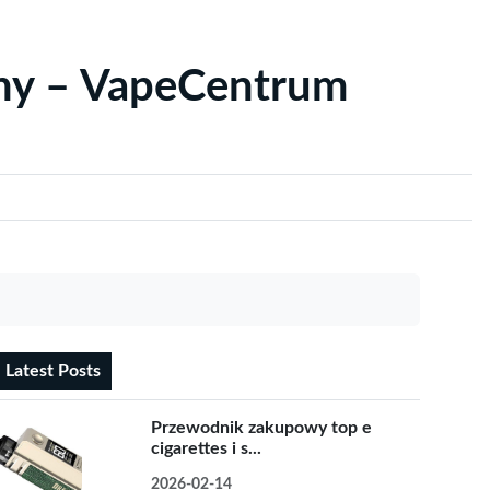
yny – VapeCentrum
Latest Posts
Przewodnik zakupowy top e
cigarettes i s...
2026-02-14