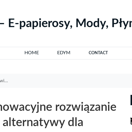
– E-papierosy, Mody, Pł
HOME
EDYM
CONTACT
erosów
nowacyjne rozwiązanie
 alternatywy dla