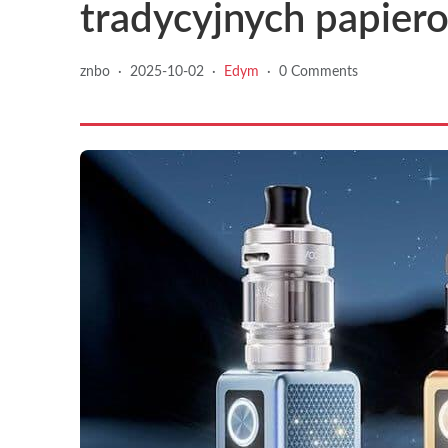
tradycyjnych papier
znbo
·
2025-10-02
·
Edym
·
0 Comments