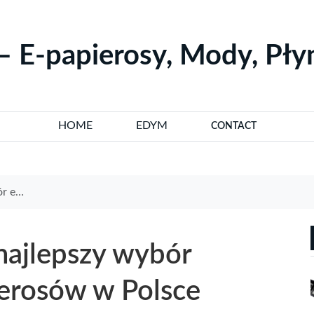
– E-papierosy, Mody, Pł
HOME
EDYM
CONTACT
Polsce
najlepszy wybór
ierosów w Polsce