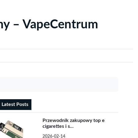
yny – VapeCentrum
Latest Posts
Przewodnik zakupowy top e
cigarettes i s...
2026-02-14