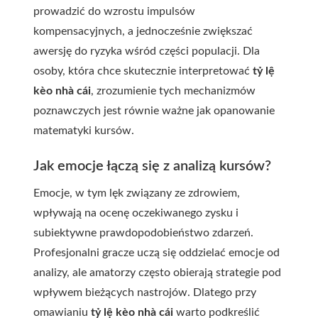
prowadzić do wzrostu impulsów
kompensacyjnych, a jednocześnie zwiększać
awersję do ryzyka wśród części populacji. Dla
osoby, która chce skutecznie interpretować
tỷ lệ
kèo nhà cái
, zrozumienie tych mechanizmów
poznawczych jest równie ważne jak opanowanie
matematyki kursów.
Jak emocje łączą się z analizą kursów?
Emocje, w tym lęk związany ze zdrowiem,
wpływają na ocenę oczekiwanego zysku i
subiektywne prawdopodobieństwo zdarzeń.
Profesjonalni gracze uczą się oddzielać emocje od
analizy, ale amatorzy często obierają strategie pod
wpływem bieżących nastrojów. Dlatego przy
omawianiu
tỷ lệ kèo nhà cái
warto podkreślić