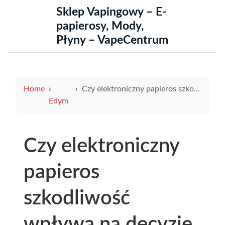
Sklep Vapingowy – E-
papierosy, Mody,
Płyny – VapeCentrum
Home
Czy elektroniczny papieros szkodliwość wpływa na decyzje graczy i jak interpretować tỷ lệ kèo nhà cái przed zakładem
Edym
Czy elektroniczny
papieros
szkodliwość
wpływa na decyzje