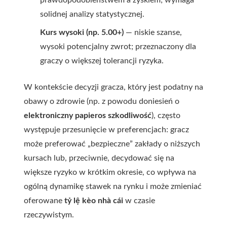
prawdopodobieństwem a zyskiem; wymaga
solidnej analizy statystycznej.
Kurs wysoki (np. 5.00+)
— niskie szanse,
wysoki potencjalny zwrot; przeznaczony dla
graczy o większej tolerancji ryzyka.
W kontekście decyzji gracza, który jest podatny na
obawy o zdrowie (np. z powodu doniesień o
elektroniczny papieros szkodliwość
), często
występuje przesunięcie w preferencjach: gracz
może preferować „bezpieczne” zakłady o niższych
kursach lub, przeciwnie, decydować się na
większe ryzyko w krótkim okresie, co wpływa na
ogólną dynamikę stawek na rynku i może zmieniać
oferowane
tỷ lệ kèo nhà cái
w czasie
rzeczywistym.