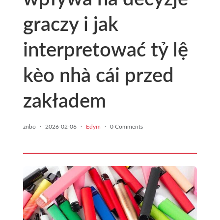
graczy i jak
interpretować tỷ lệ
kèo nhà cái przed
zakładem
znbo
·
2026-02-06
·
Edym
·
0 Comments