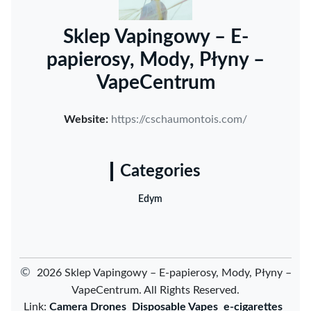
Sklep Vapingowy – E-
papierosy, Mody, Płyny –
VapeCentrum
Website:
https://cschaumontois.com/
Categories
Edym
©
2026 Sklep Vapingowy – E-papierosy, Mody, Płyny –
VapeCentrum. All Rights Reserved.
Link:
Camera Drones
Disposable Vapes
e-cigarettes