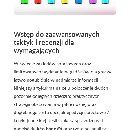
Wstęp do zaawansowanych
taktyk i recenzji dla
wymagających
W świecie zakładów sportowych oraz
limitowanych wydawnictw gadżetów dla graczy
łatwo pogubić się w nadmiarze informacji.
Niniejszy artykuł ma na celu połączenie dwóch
pozornie odległych dziedzin: praktycznych
strategii obstawiania w piłce nożnej oraz
dogłębnego testu specjalnej edycji sprzętowej/
kolekcjonerskiej. Jeśli szukasz sprawdzonych
podejść do
kèo bóng đá
oraz rzetelnej analizy