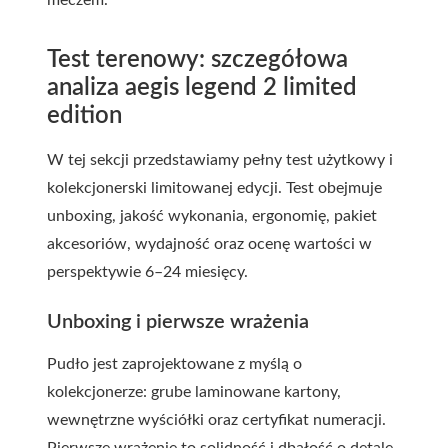
meczem.
Test terenowy: szczegółowa
analiza aegis legend 2 limited
edition
W tej sekcji przedstawiamy pełny test użytkowy i
kolekcjonerski limitowanej edycji. Test obejmuje
unboxing, jakość wykonania, ergonomię, pakiet
akcesoriów, wydajność oraz ocenę wartości w
perspektywie 6–24 miesięcy.
Unboxing i pierwsze wrażenia
Pudło jest zaprojektowane z myślą o
kolekcjonerze: grube laminowane kartony,
wewnętrzne wyściółki oraz certyfikat numeracji.