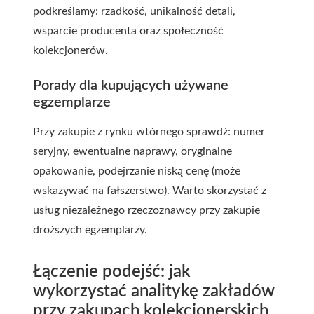
podkreślamy: rzadkość, unikalność detali,
wsparcie producenta oraz społeczność
kolekcjonerów.
Porady dla kupujących używane
egzemplarze
Przy zakupie z rynku wtórnego sprawdź: numer
seryjny, ewentualne naprawy, oryginalne
opakowanie, podejrzanie niską cenę (może
wskazywać na fałszerstwo). Warto skorzystać z
usług niezależnego rzeczoznawcy przy zakupie
droższych egzemplarzy.
Łączenie podejść: jak
wykorzystać analitykę zakładów
przy zakupach kolekcjonerskich