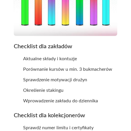
Checklist dla zakładów
Aktualne składy i kontuzje
Porównanie kursów u min. 3 bukmacherów
Sprawdzenie motywacji drużyn
Określenie stakingu
Wprowadzenie zakładu do dziennika
Checklist dla kolekcjonerów
Sprawdź numer limitu i certyfikaty