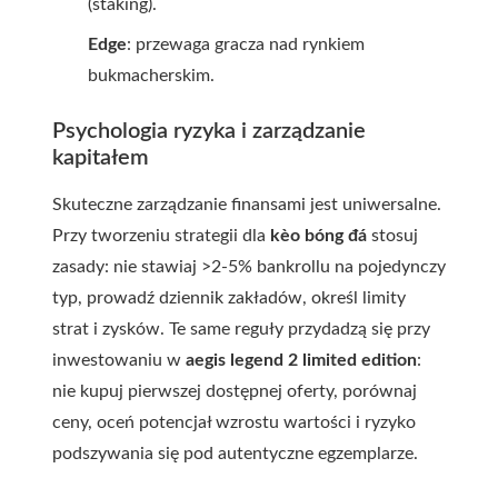
(staking).
Edge
: przewaga gracza nad rynkiem
bukmacherskim.
Psychologia ryzyka i zarządzanie
kapitałem
Skuteczne zarządzanie finansami jest uniwersalne.
Przy tworzeniu strategii dla
kèo bóng đá
stosuj
zasady: nie stawiaj >2-5% bankrollu na pojedynczy
typ, prowadź dziennik zakładów, określ limity
strat i zysków. Te same reguły przydadzą się przy
inwestowaniu w
aegis legend 2 limited edition
:
nie kupuj pierwszej dostępnej oferty, porównaj
ceny, oceń potencjał wzrostu wartości i ryzyko
podszywania się pod autentyczne egzemplarze.