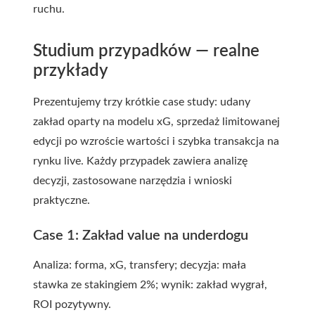
ruchu.
Studium przypadków — realne
przykłady
Prezentujemy trzy krótkie case study: udany
zakład oparty na modelu xG, sprzedaż limitowanej
edycji po wzroście wartości i szybka transakcja na
rynku live. Każdy przypadek zawiera analizę
decyzji, zastosowane narzędzia i wnioski
praktyczne.
Case 1: Zakład value na underdogu
Analiza: forma, xG, transfery; decyzja: mała
stawka ze stakingiem 2%; wynik: zakład wygrał,
ROI pozytywny.