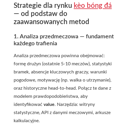
Strategie dla rynku
kèo bóng đá
— od podstaw do
zaawansowanych metod
1. Analiza przedmeczowa — fundament
każdego trafienia
Analiza przedmeczowa powinna obejmować:
formę drużyn (ostatnie 5-10 meczów), statystyki
bramek, absencje kluczowych graczy, warunki
pogodowe, motywację (np. walka o utrzymanie),
oraz historyczne head-to-head. Połącz te dane z
modelem prawdopodobieństwa, aby
identyfikować
value
. Narzędzia: witryny
statystyczne, API z danymi meczowymi, arkusze
kalkulacyjne.