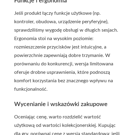
Funkcje i ergonomia
Jeśli produkt łączy funkcje użytkowe (np.
kontroler, obudowa, urządzenie peryferyjne),
sprawdziliśmy wygodę obsługi w długich sesjach.
Ergonomia stoi na wysokim poziomie:
rozmieszczenie przycisków jest intuicyjne, a
powierzchnie zapewniają dobre trzymanie. W
porównaniu do konkurencji, wersja limitowana
oferuje drobne usprawnienia, które podnoszą
komfort korzystania bez znacznego wpływu na
funkcjonalność.
Wycenianie i wskazówki zakupowe
Oceniając cenę, warto rozdzielić wartość
użytkową od wartości kolekcjonerskiej. Kupując
dla gry, porównaj cenę z wersją standardową; jeśli