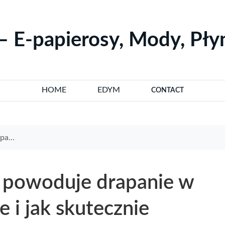
– E-papierosy, Mody, Pł
HOME
EDYM
CONTACT
n objaw
a powoduje drapanie w
e i jak skutecznie