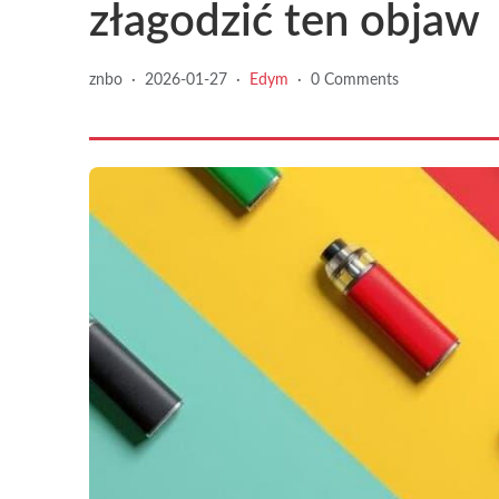
złagodzić ten objaw
znbo
·
2026-01-27
·
Edym
·
0 Comments