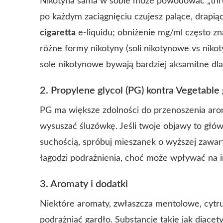
Nikotyna sama w sobie może powodować „throat 
po każdym zaciągnięciu czujesz palące, drapią
cigaretta
e-liquidu; obniżenie mg/ml często z
różne formy nikotyny (soli nikotynowe vs niko
sole nikotynowe bywają bardziej aksamitne dla
2. Propylene glycol (PG) kontra Vegetable 
PG ma większe zdolności do przenoszenia aroma
wysuszać śluzówkę. Jeśli twoje objawy to głó
suchością, spróbuj mieszanek o wyższej zawar
łagodzi podrażnienia, choć może wpływać na 
3. Aromaty i dodatki
Niektóre aromaty, zwłaszcza mentolowe, cytr
podrażniać gardło. Substancje takie jak diacety