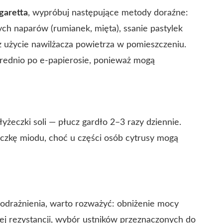
garetta
, wypróbuj następujące metody doraźne:
łych naparów (rumianek, mięta), ssanie pastylek
z użycie nawilżacza powietrza w pomieszczeniu.
rednio po e-papierosie, ponieważ mogą
łyżeczki soli — płucz gardło 2–3 razy dziennie.
żeczkę miodu, choć u części osób cytrusy mogą
drażnienia, warto rozważyć: obniżenie mocy
zej rezystancji, wybór ustników przeznaczonych do