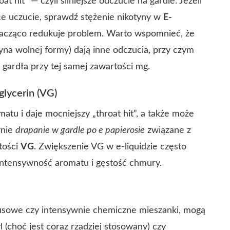
hit” — czyli silniejsze odczucie na gardle. Jeżeli
ce uczucie, sprawdź stężenie nikotyny w
E-
nacząco redukuje problem. Warto wspomnieć, że
tyna wolnej formy) dają inne odczucia, przy czym
 gardła przy tej samej zawartości mg.
glycerin (VG)
tu i daje mocniejszy „throat hit”, a także może
wnie
drapanie w gardle po e papierosie
związane z
tości
VG
. Zwiększenie VG w e‑liquidzie często
intensywność aromatu i gęstość chmury.
usowe czy intensywnie chemiczne mieszanki, mogą
l (choć jest coraz rzadziej stosowany) czy