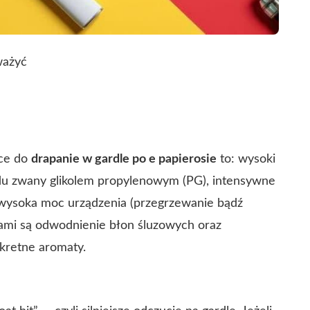
ważyć
ące do
drapanie w gardle po e papierosie
to: wysoki
idu zwany glikolem propylenowym (PG), intensywne
 wysoka moc urządzenia (przegrzewanie bądź
ami są odwodnienie błon śluzowych oraz
nkretne aromaty.