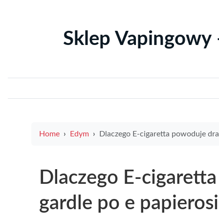
Sklep Vapingowy 
Home
Edym
Dlaczego E-cigaretta powoduje drapanie w gardle po e papierosie i jak skutecznie złagodzić te
Dlaczego E-cigarett
gardle po e papierosi