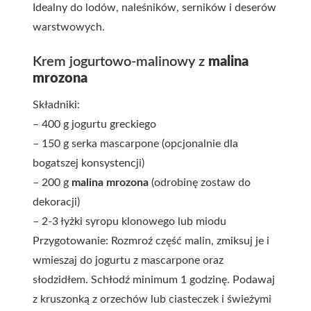
Idealny do lodów, naleśników, serników i deserów
warstwowych.
Krem jogurtowo-malinowy z
malina
mrozona
Składniki:
– 400 g jogurtu greckiego
– 150 g serka mascarpone (opcjonalnie dla
bogatszej konsystencji)
– 200 g
malina mrozona
(odrobinę zostaw do
dekoracji)
– 2-3 łyżki syropu klonowego lub miodu
Przygotowanie: Rozmroź część malin, zmiksuj je i
wmieszaj do jogurtu z mascarpone oraz
słodzidłem. Schłodź minimum 1 godzinę. Podawaj
z kruszonką z orzechów lub ciasteczek i świeżymi