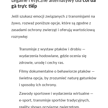
Legalne i etyczne alternatywy dla
coi đá
gà trực tiếp
Jeśli szukasz emocji związanych z transmisjami na
żywo, rozważ poniższe opcje, które są zgodne z
zasadami ochrony zwierząt i oferują wartościową
rozrywkę:
Transmisje z wystaw ptaków i drobiu —
wydarzenia hodowlane, gdzie ocenia się
zdrowie, urodę i cechy ras.
Filmy dokumentalne o behawiorze ptaków —
świetna opcja, by zrozumieć naturę gatunków
i sposoby ich ochrony.
Zawody sportowe i wydarzenia wirtualne —
e-sport, transmisje sportów tradycyjnych,
reality shows przyjazne zwierzętom.