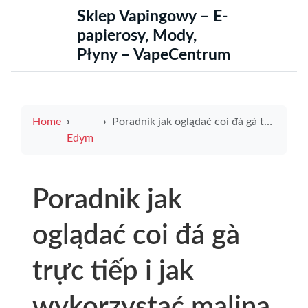
Sklep Vapingowy – E-
papierosy, Mody,
Płyny – VapeCentrum
Home
Poradnik jak oglądać coi đá gà trực tiếp i jak wykorzystać malina mrozona w domowych deserach
Edym
Poradnik jak
oglądać coi đá gà
trực tiếp i jak
wykorzystać malina