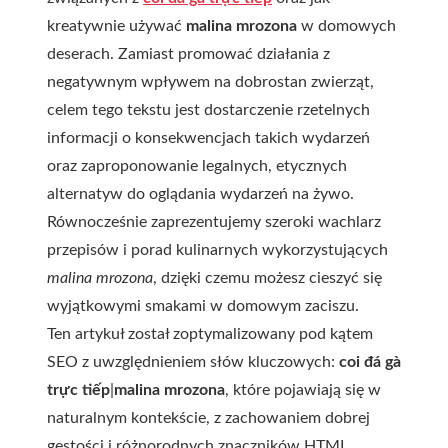
kreatywnie używać
malina mrozona
w domowych
deserach. Zamiast promować działania z
negatywnym wpływem na dobrostan zwierząt,
celem tego tekstu jest dostarczenie rzetelnych
informacji o konsekwencjach takich wydarzeń
oraz zaproponowanie legalnych, etycznych
alternatyw do oglądania wydarzeń na żywo.
Równocześnie zaprezentujemy szeroki wachlarz
przepisów i porad kulinarnych wykorzystujących
malina mrozona
, dzięki czemu możesz cieszyć się
wyjątkowymi smakami w domowym zaciszu.
Ten artykuł został zoptymalizowany pod kątem
SEO z uwzględnieniem słów kluczowych:
coi đá gà
trực tiếp
|
malina mrozona
, które pojawiają się w
naturalnym kontekście, z zachowaniem dobrej
gęstości i różnorodnych znaczników HTML