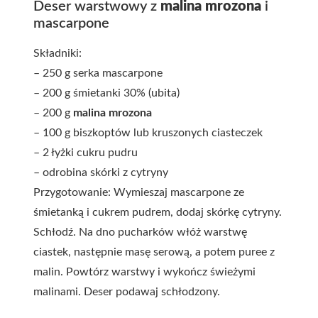
Deser warstwowy z
malina mrozona
i
mascarpone
Składniki:
– 250 g serka mascarpone
– 200 g śmietanki 30% (ubita)
– 200 g
malina mrozona
– 100 g biszkoptów lub kruszonych ciasteczek
– 2 łyżki cukru pudru
– odrobina skórki z cytryny
Przygotowanie: Wymieszaj mascarpone ze
śmietanką i cukrem pudrem, dodaj skórkę cytryny.
Schłodź. Na dno pucharków włóż warstwę
ciastek, następnie masę serową, a potem puree z
malin. Powtórz warstwy i wykończ świeżymi
malinami. Deser podawaj schłodzony.