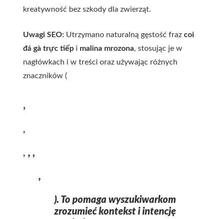
kreatywność bez szkody dla zwierząt.
Uwagi SEO:
Utrzymano naturalną gęstość fraz
coi
đá gà trực tiếp
i
malina mrozona
, stosując je w
nagłówkach i w treści oraz używając różnych
znaczników (
,
,
,
,
,
,
). To pomaga wyszukiwarkom
zrozumieć kontekst i intencję