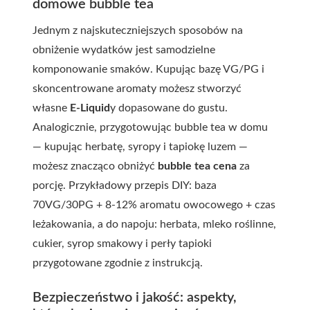
domowe bubble tea
Jednym z najskuteczniejszych sposobów na
obniżenie wydatków jest samodzielne
komponowanie smaków. Kupując bazę VG/PG i
skoncentrowane aromaty możesz stworzyć
własne
E-Liquid
y dopasowane do gustu.
Analogicznie, przygotowując bubble tea w domu
— kupując herbatę, syropy i tapiokę luzem —
możesz znacząco obniżyć
bubble tea cena
za
porcję. Przykładowy przepis DIY: baza
70VG/30PG + 8-12% aromatu owocowego + czas
leżakowania, a do napoju: herbata, mleko roślinne,
cukier, syrop smakowy i perły tapioki
przygotowane zgodnie z instrukcją.
Bezpieczeństwo i jakość: aspekty,