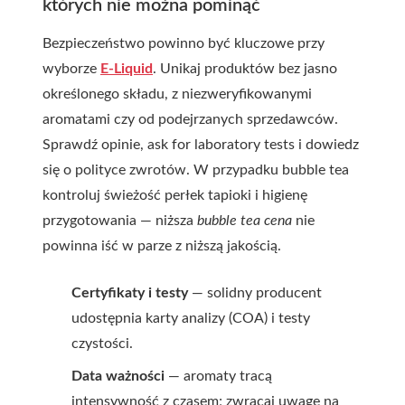
których nie można pominąć
Bezpieczeństwo powinno być kluczowe przy
wyborze
E-Liquid
. Unikaj produktów bez jasno
określonego składu, z niezweryfikowanymi
aromatami czy od podejrzanych sprzedawców.
Sprawdź opinie, ask for laboratory tests i dowiedz
się o polityce zwrotów. W przypadku bubble tea
kontroluj świeżość perłek tapioki i higienę
przygotowania — niższa
bubble tea cena
nie
powinna iść w parze z niższą jakością.
Certyfikaty i testy
— solidny producent
udostępnia karty analizy (COA) i testy
czystości.
Data ważności
— aromaty tracą
intensywność z czasem; zwracaj uwagę na