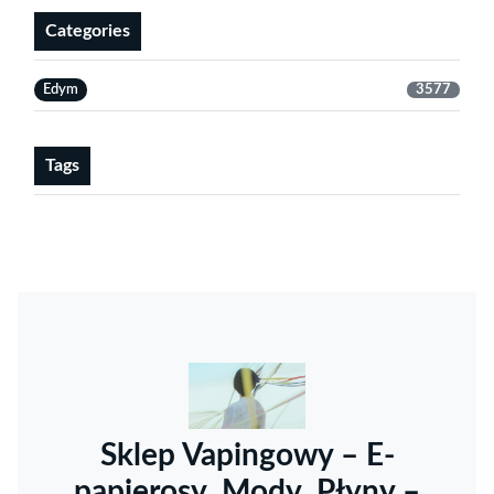
Categories
Edym
3577
Tags
Sklep Vapingowy – E-
papierosy, Mody, Płyny –