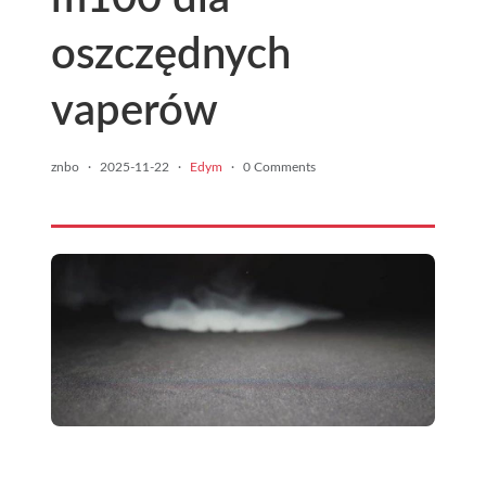
oszczędnych
vaperów
znbo
·
2025-11-22
·
Edym
·
0 Comments