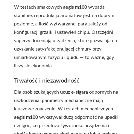
W testach smakowych
aegis m100
wypada
stabilnie: reprodukcja aromatów jest na dobrym
poziomie, a ilość wytwarzanej pary zależy od
konfiguracji grzałki i ustawień chipu. Oszczędni
vaperzy doceniają urządzenia, które pozwalają na
uzyskanie satysfakcjonującej chmury przy
umiarkowanym zużyciu liquidu — to ważne, gdy
liczy się ekonomia.
Trwałość i niezawodność
Dla osób szukających
ucuz e-sigara
odpornych na
uszkodzenia, parametry mechaniczne mają
kluczowe znaczenie. W testach mechanicznych
aegis m100
wykazywał dużą odporność na upadki
i wilgoć, co przedłuża żywotność urządzenia i
obniża koszty ewentualnej naprawy lub wymiany.