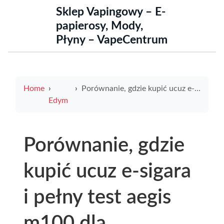
Sklep Vapingowy – E-
papierosy, Mody,
Płyny – VapeCentrum
Home
Porównanie, gdzie kupić ucuz e-sigara i pełny test aegis m100 dla oszczędnych vaperów
Edym
Porównanie, gdzie
kupić ucuz e-sigara
i pełny test aegis
m100 dla