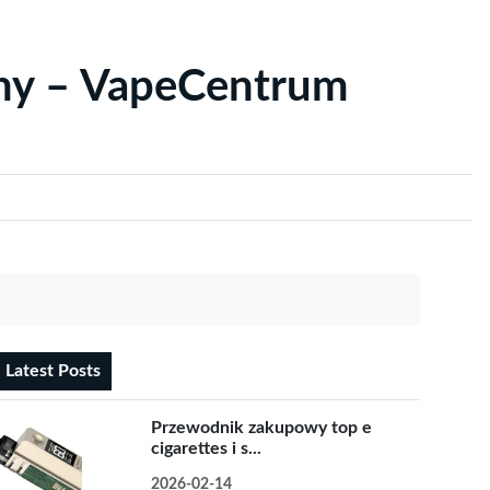
yny – VapeCentrum
Latest Posts
Przewodnik zakupowy top e
cigarettes i s...
2026-02-14