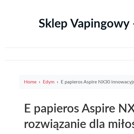
Sklep Vapingowy 
Home
Edym
E papieros Aspire NX30 innowacyjne rozwiązanie dla miłośników nowoczesnego v
E papieros Aspire N
rozwiązanie dla mił