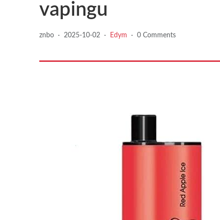
vapingu
znbo
·
2025-10-02
·
Edym
·
0 Comments