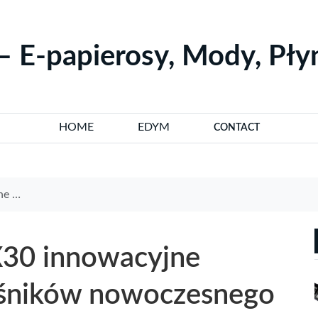
– E-papierosy, Mody, Pł
HOME
EDYM
CONTACT
apingu
X30 innowacyjne
ośników nowoczesnego