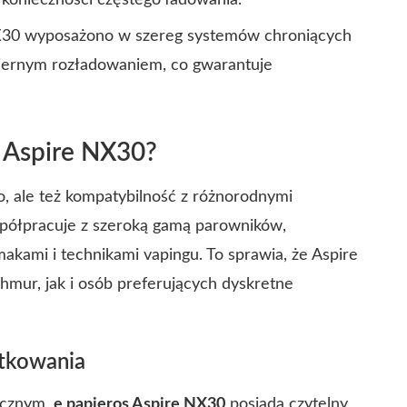
z konieczności częstego ładowania.
X30 wyposażono w szereg systemów chroniących
iernym rozładowaniem, co gwarantuje
s Aspire NX30?
, ale też kompatybilność z różnorodnymi
spółpracuje z szeroką gamą parowników,
kami i technikami vapingu. To sprawia, że Aspire
mur, jak i osób preferujących dyskretne
ytkowania
icznym,
e papieros Aspire NX30
posiada czytelny,