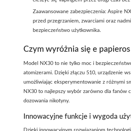
cieszyć się vapingiem przez długi czas be
Zaawansowane zabezpieczenia: Aspire N
przed przegrzaniem, zwarciami oraz nadm
bezpieczeństwo użytkownika.
Czym wyróżnia się e papiero
Model NX30 to nie tylko moc i bezpieczeństwo
atomizerami. Dzięki złączu 510, urządzenie w
umożliwiając eksperymentowanie z różnymi sma
NX30 to najlepszy wybór zarówno dla fanów ch
dozowania nikotyny.
Innowacyjne funkcje i wygoda uż
Dzięki innowacyjnym rozwiązaniom technolog