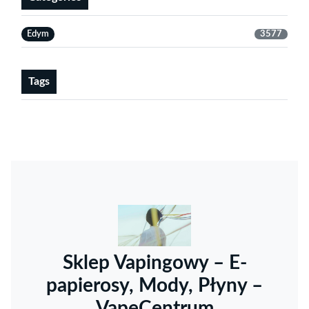
Edym
3577
Tags
Sklep Vapingowy – E-
papierosy, Mody, Płyny –
VapeCentrum