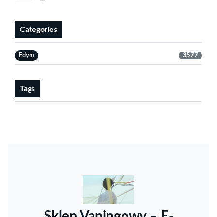
Categories
Edym
3577
Tags
Sklep Vapingowy – E-