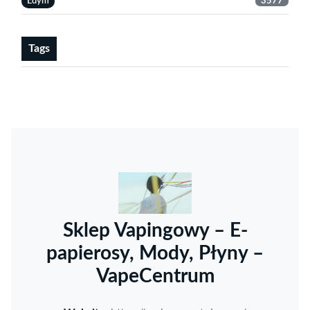
Edym
3577
Tags
Sklep Vapingowy – E-
papierosy, Mody, Płyny –
VapeCentrum