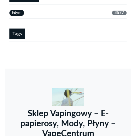
Edym
3577
Tags
Sklep Vapingowy – E-
papierosy, Mody, Płyny –
VapeCentrum