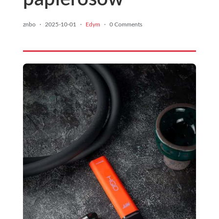
znbo
·
2025-10-01
·
Edym
·
0 Comments