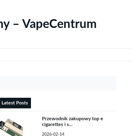
yny – VapeCentrum
Latest Posts
Przewodnik zakupowy top e
cigarettes i s...
2026-02-14