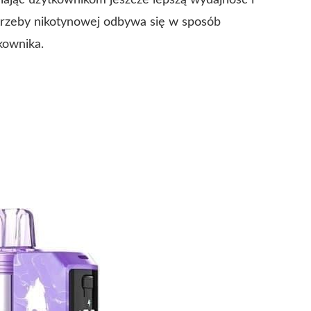
ając użytkownikom jeszcze lepszą wydajność i
trzeby nikotynowej odbywa się w sposób
kownika.