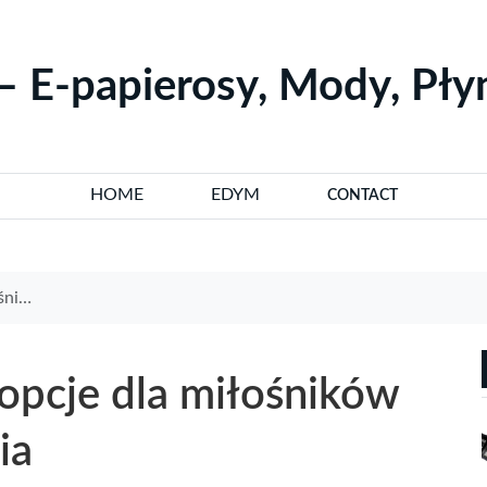
– E-papierosy, Mody, Pł
HOME
EDYM
CONTACT
lenia
 opcje dla miłośników
ia