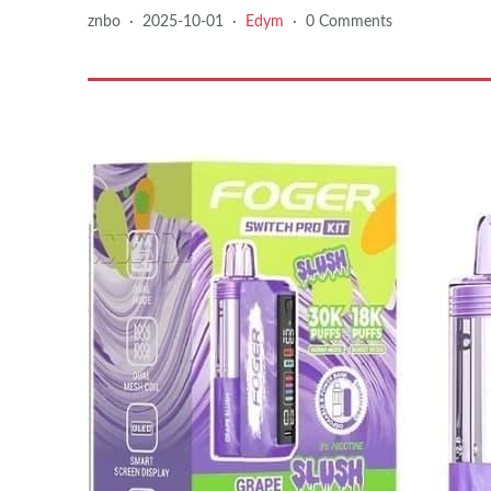
znbo
·
2025-10-01
·
Edym
·
0 Comments