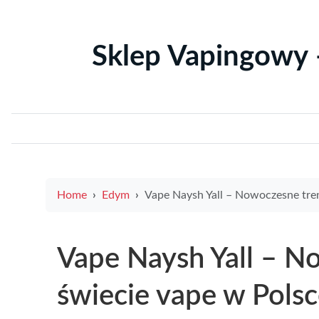
Sklep Vapingowy 
Home
Edym
Vape Naysh Yall – Nowoczesne trendy w świecie vape w P
Vape Naysh Yall – N
świecie vape w Pols