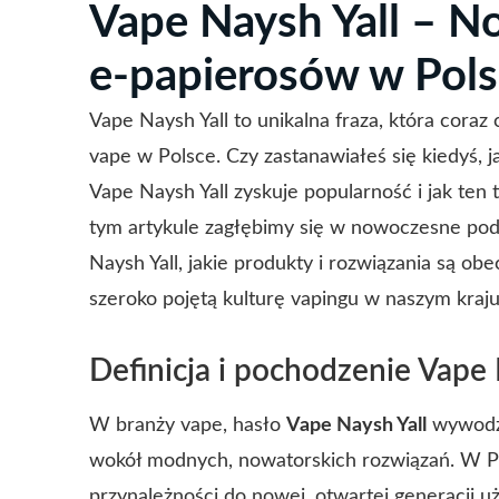
Vape Naysh Yall – N
e-papierosów w Pol
Vape Naysh Yall to unikalna fraza, która coraz
vape w Polsce. Czy zastanawiałeś się kiedyś, 
Vape Naysh Yall zyskuje popularność i jak ten
tym artykule zagłębimy się w nowoczesne pode
Naysh Yall, jakie produkty i rozwiązania są ob
szeroko pojętą kulturę vapingu w naszym kraju
Definicja i pochodzenie Vape 
W branży vape, hasło
Vape Naysh Yall
wywodzi
wokół modnych, nowatorskich rozwiązań. W Po
przynależności do nowej, otwartej generacji u