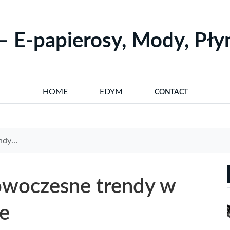
– E-papierosy, Mody, Pł
HOME
EDYM
CONTACT
olsce
owoczesne trendy w
ce