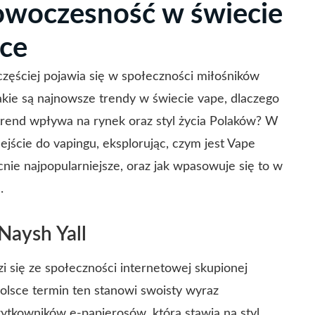
owoczesność w świecie
sce
 częściej pojawia się w społeczności miłośników
jakie są najnowsze trendy w świecie vape, dlaczego
 trend wpływa na rynek oraz styl życia Polaków? W
jście do vapingu, eksplorując, czym jest Vape
ecnie najpopularniejsze, oraz jak wpasowuje się to w
.
Naysh Yall
 się ze społeczności internetowej skupionej
lsce termin ten stanowi swoisty wyraz
żytkowników e-papierosów, która stawia na styl,