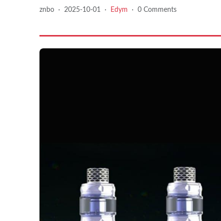
znbo
·
2025-10-01
·
Edym
·
0 Comments