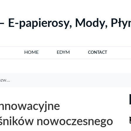
– E-papierosy, Mody, Pł
HOME
EDYM
CONTACT
palenia
innowacyjne
ośników nowoczesnego