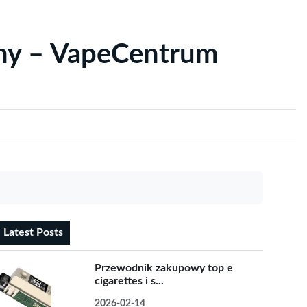
yny – VapeCentrum
Latest Posts
Przewodnik zakupowy top e
cigarettes i s...
2026-02-14