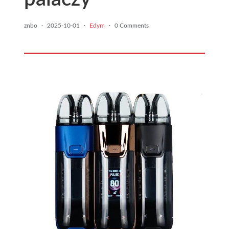
znbo
·
2025-10-01
·
Edym
·
0 Comments