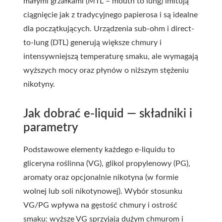
małymi grzałkami (MTL – mouth to lung) imitują
ciągnięcie jak z tradycyjnego papierosa i są idealne
dla początkujących. Urządzenia sub-ohm i direct-
to-lung (DTL) generują większe chmury i
intensywniejszą temperaturę smaku, ale wymagają
wyższych mocy oraz płynów o niższym stężeniu
nikotyny.
Jak dobrać e-liquid — składniki i
parametry
Podstawowe elementy każdego e-liquidu to
gliceryna roślinna (VG), glikol propylenowy (PG),
aromaty oraz opcjonalnie nikotyna (w formie
wolnej lub soli nikotynowej). Wybór stosunku
VG/PG wpływa na gęstość chmury i ostrość
smaku: wyższe VG sprzyjają dużym chmurom i