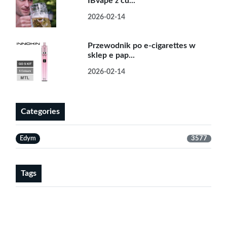
IBvape z cu...
2026-02-14
Przewodnik po e-cigarettes w
sklep e pap...
2026-02-14
Categories
Edym
3577
Tags