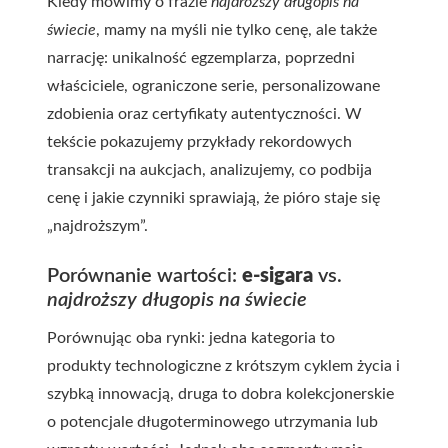
Kiedy mówimy o frazie
najdroższy długopis na
świecie
, mamy na myśli nie tylko cenę, ale także
narrację: unikalność egzemplarza, poprzedni
właściciele, ograniczone serie, personalizowane
zdobienia oraz certyfikaty autentyczności. W
tekście pokazujemy przykłady rekordowych
transakcji na aukcjach, analizujemy, co podbija
cenę i jakie czynniki sprawiają, że pióro staje się
„najdroższym”.
Porównanie wartości:
e-sigara
vs.
najdroższy długopis na świecie
Porównując oba rynki: jedna kategoria to
produkty technologiczne z krótszym cyklem życia i
szybką innowacją, druga to dobra kolekcjonerskie
o potencjale długoterminowego utrzymania lub