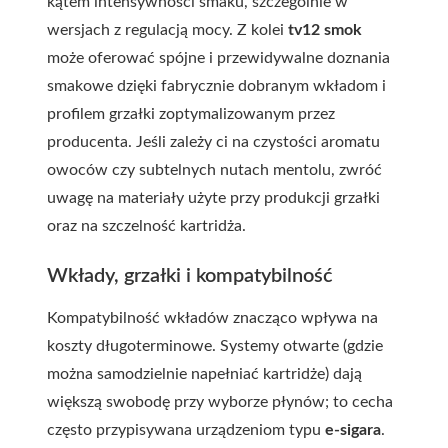
kątem intensywności smaku, szczególnie w
wersjach z regulacją mocy. Z kolei
tv12 smok
może oferować spójne i przewidywalne doznania
smakowe dzięki fabrycznie dobranym wkładom i
profilem grzałki zoptymalizowanym przez
producenta. Jeśli zależy ci na czystości aromatu
owoców czy subtelnych nutach mentolu, zwróć
uwagę na materiały użyte przy produkcji grzałki
oraz na szczelność kartridża.
Wkłady, grzałki i kompatybilność
Kompatybilność wkładów znacząco wpływa na
koszty długoterminowe. Systemy otwarte (gdzie
można samodzielnie napełniać kartridże) dają
większą swobodę przy wyborze płynów; to cecha
często przypisywana urządzeniom typu
e-sigara
.