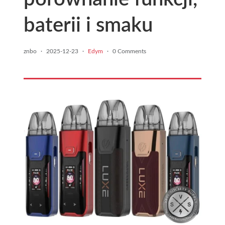
baterii i smaku
znbo
·
2025-12-23
·
Edym
·
0 Comments