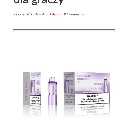
znbo
·
2025-10-01
·
Edym
·
0 Comments