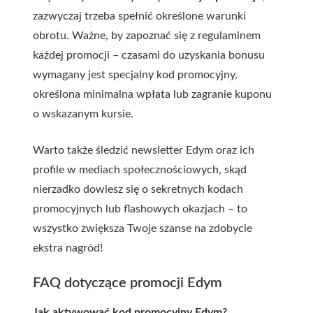
zazwyczaj trzeba spełnić określone warunki
obrotu. Ważne, by zapoznać się z regulaminem
każdej promocji – czasami do uzyskania bonusu
wymagany jest specjalny kod promocyjny,
określona minimalna wpłata lub zagranie kuponu
o wskazanym kursie.
Warto także śledzić newsletter Edym oraz ich
profile w mediach społecznościowych, skąd
nierzadko dowiesz się o sekretnych kodach
promocyjnych lub flashowych okazjach – to
wszystko zwiększa Twoje szanse na zdobycie
ekstra nagród!
FAQ dotyczące promocji Edym
Jak aktywować kod promocyjny Edym?