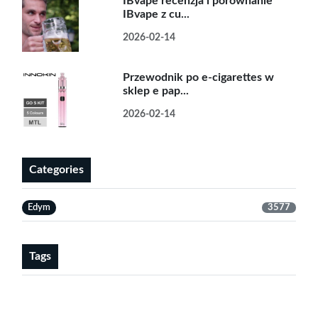
IBvape recenzja i porównanie
IBvape z cu...
2026-02-14
Przewodnik po e-cigarettes w
sklep e pap...
2026-02-14
Categories
Edym
3577
Tags