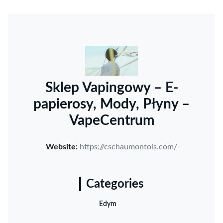
Sklep Vapingowy – E-
papierosy, Mody, Płyny –
VapeCentrum
Website:
https://cschaumontois.com/
Categories
Edym