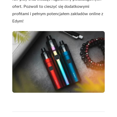
ofert. Pozwoli to cieszyć się dodatkowymi
profitami i pełnym potencjałem zakładów online z
Edym!