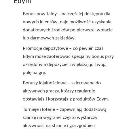
Edym
Bonus powitalny – najczęściej dostępny dla
nowych klientów, daje możliwość uzyskania
dodatkowych środków po pierwszej wpłacie
lub darmowych zakładów.
Promocje depozytowe – co pewien czas
Edym może zaoferować specjalny bonus przy
określonym depozycie, zwiększając Twoją
pulę na grę.
Bonusy lojalnościowe – skierowane do
aktywnych graczy, którzy regularnie
obstawiają i korzystają z produktów Edym.
Turnieje i loterie – zapewniają dodatkową
szansę na wygrane, często wystarczy
aktywność na stronie i gra zgodnie z