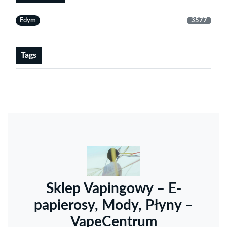
Edym
3577
Tags
Sklep Vapingowy – E-
papierosy, Mody, Płyny –
VapeCentrum