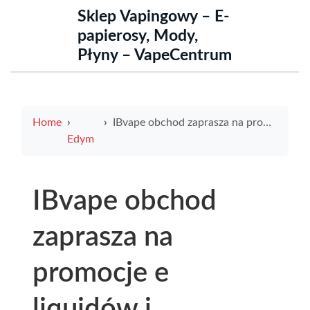
Sklep Vapingowy – E-
papierosy, Mody,
Płyny – VapeCentrum
Home
IBvape obchod zaprasza na promocje e liquidów i akcesoriów w dwernickiego 1 bydgoszcz
Edym
IBvape obchod
zaprasza na
promocje e
liquidów i