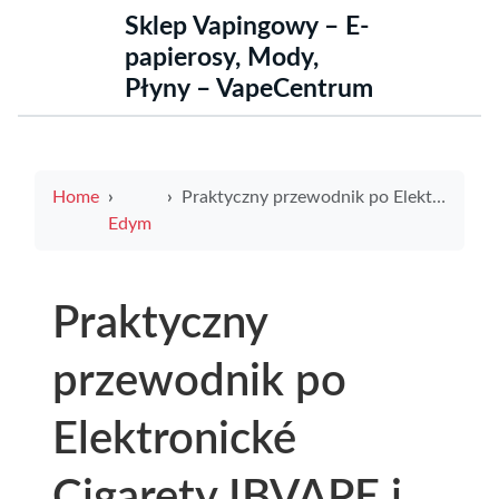
Sklep Vapingowy – E-
papierosy, Mody,
Płyny – VapeCentrum
Home
Praktyczny przewodnik po Elektronické Cigarety IBVAPE i wyjaśnienie ile wynosi e w zastosowaniach e-papierosów
Edym
Praktyczny
przewodnik po
Elektronické
Cigarety IBVAPE i