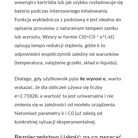
wewnątrz kartridża lub jak szybko rozładowuje się
bateria podczas intensywnego inhalowania.
Funkcja wykładnicza z podstawą e jest idealna do
opisania procesów z naturalnym tempem zaniku
lub wzrostu. Wzory w formie C(t)=C0 * e^{-kt}
opisują tempo redukcji stężenia, gdzie k to
odpowiedni współczynnik zależny od warunków
(temperatura, natężenie grzałki, skład e-liquidu).
Dlatego, gdy użytkownik pyta
ile wynosi e
, warto
wskazać, że dla obliczeń używa się liczby
e≈2.71828, a wartość ta jest uniwersalna i nie
zmienia się w zależności od modelu urządzenia.
Natomiast parametry k i C0 już zależą od
konkretnej sytuacji eksperymentalnej.
Bezpieczeństwo i jakość: na co zwracać