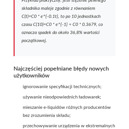
Przykład praktyczny: jeśli stężenie pewnego
składnika maleje zgodnie z równaniem
C(t)=C0 * e^{-0.1t}, to po 10 jednostkach
czasu C(10)=C0 * e^{-1} ≈ C0 * 0.3679, co
oznacza spadek do około 36,8% wartości
początkowej.
Najczęściej popełniane błędy nowych
użytkowników
ignorowanie specyfikacji technicznych;
używanie nieodpowiednich ładowarek;
mieszanie e-liquidów różnych producentów
bez zrozumienia składu;
przechowywanie urządzenia w ekstremalnych