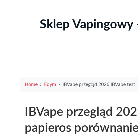
Sklep Vapingowy 
Home
Edym
IBVape przegląd 2026 IBVape test i alien e papieros porównanie modeli funkcji i akc
IBVape przegląd 2026
papieros porównanie 