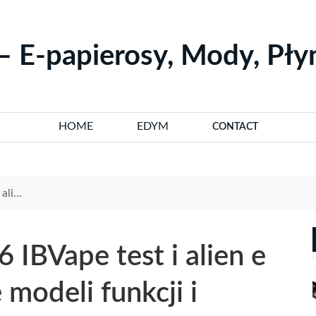
– E-papierosy, Mody, Pł
HOME
EDYM
CONTACT
esoriów
 IBVape test i alien e
modeli funkcji i