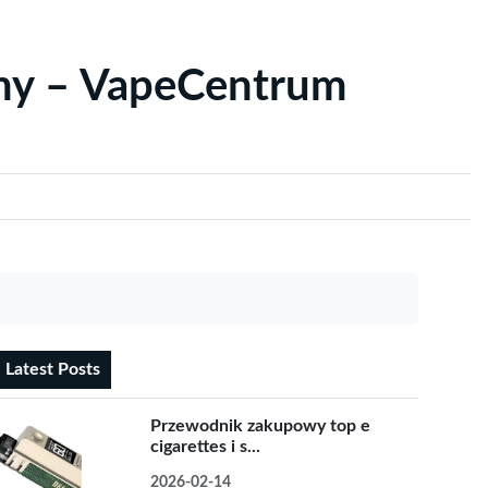
yny – VapeCentrum
Latest Posts
Przewodnik zakupowy top e
cigarettes i s...
2026-02-14