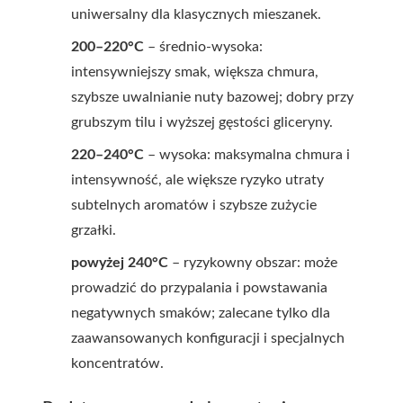
uniwersalny dla klasycznych mieszanek.
200–220°C
– średnio-wysoka:
intensywniejszy smak, większa chmura,
szybsze uwalnianie nuty bazowej; dobry przy
grubszym tilu i wyższej gęstości gliceryny.
220–240°C
– wysoka: maksymalna chmura i
intensywność, ale większe ryzyko utraty
subtelnych aromatów i szybsze zużycie
grzałki.
powyżej 240°C
– ryzykowny obszar: może
prowadzić do przypalania i powstawania
negatywnych smaków; zalecane tylko dla
zaawansowanych konfiguracji i specjalnych
koncentratów.