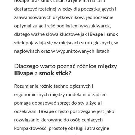
IBvape
oraz
smok stick
. Artykuł ma na celu
dostarczyć rzetelnej wiedzy dla początkujących i
zaawansowanych użytkowników, jednocześnie
optymalizując treść pod kątem wyszukiwarek,
dlatego ważne słowa kluczowe jak
IBvape
i
smok
stick
pojawiają się w miejscach strategicznych, w
nagłówkach oraz w wypunktowanych listach.
Dlaczego warto poznać różnice między
IBvape
a
smok stick
?
Rozumienie różnic technologicznych i
ergonomicznych między modelami urządzeń
pomaga dopasować sprzęt do stylu życia i
oczekiwań.
IBvape
często postrzegane jest jako
rozwiązanie kierowane do osób ceniących
kompaktowość, prostotę obsługi i atrakcyjne