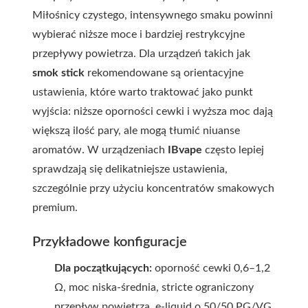
Miłośnicy czystego, intensywnego smaku powinni
wybierać niższe moce i bardziej restrykcyjne
przepływy powietrza. Dla urządzeń takich jak
smok stick
rekomendowane są orientacyjne
ustawienia, które warto traktować jako punkt
wyjścia: niższe oporności cewki i wyższa moc dają
większą ilość pary, ale mogą tłumić niuanse
aromatów. W urządzeniach
IBvape
często lepiej
sprawdzają się delikatniejsze ustawienia,
szczególnie przy użyciu koncentratów smakowych
premium.
Przykładowe konfiguracje
Dla początkujących:
oporność cewki 0,6–1,2
Ω, moc niska-średnia, stricte ograniczony
przepływ powietrza, e-liquid o 50/50 PG/VG.