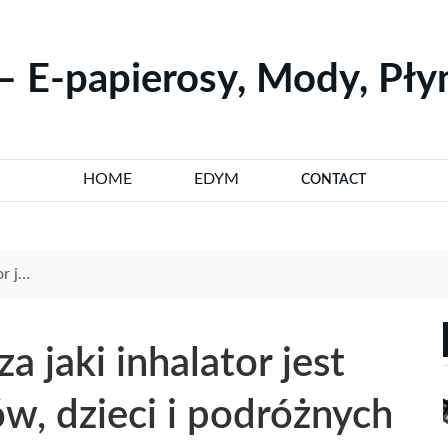
– E-papierosy, Mody, Pł
HOME
EDYM
CONTACT
óżnych
 jaki inhalator jest
ów, dzieci i podróżnych