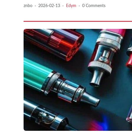
znbo
·
2026-02-13
·
Edym
·
0 Comments