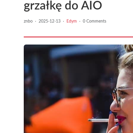
grzałkę do AIO
znbo
·
2025-12-13
·
Edym
·
0 Comments