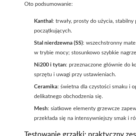
Oto podsumowanie:
Kanthal
: trwały, prosty do użycia, stabiln
początkujących.
Stal nierdzewna (SS)
: wszechstronny materi
w trybie mocy; stosunkowo szybkie nagrz
Ni200 i tytan
: przeznaczone głównie do k
sprzętu i uwagi przy ustawieniach.
Ceramika
: świetna dla czystości smaku i 
delikatnego obchodzenia się.
Mesh
: siatkowe elementy grzewcze zapew
przekłada się na intensywniejszy smak i 
Testowanie grzałki: praktyczny z