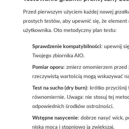
Przed pierwszym użyciem każdej nowej
grzałk
prostych testów, aby upewnić się, że element 
użytkownika. Oto metodyczny plan testu:
Sprawdzenie kompatybilności
: upewnij si
Twojego zbiornika AIO.
Pomiar oporu
: zmierz omomierzem przed 
rzeczywistą wartością mogą wskazywać n
Test na sucho (dry burn)
: krótko przyciśnij
równomiernie. Uwaga: nie stosuj tej met
odpowiednich środków ostrożności.
Wstępne nasycenie
: dobrze nasyć wick, po
niską mocą i stopniowo ją zwiększaj.