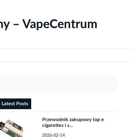
yny – VapeCentrum
Latest Posts
Przewodnik zakupowy top e
cigarettes i s...
2026-02-14