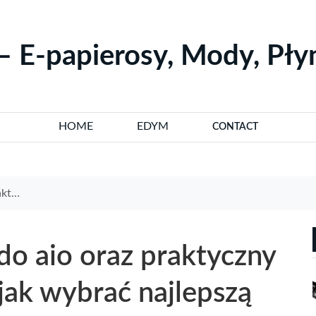
– E-papierosy, Mody, Pł
HOME
EDYM
CONTACT
do AIO
do aio oraz praktyczny
ak wybrać najlepszą