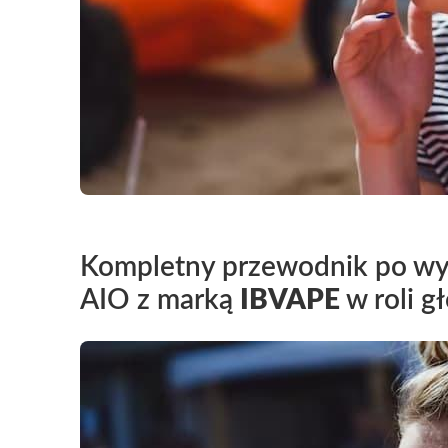
Kompletny przewodnik po wyb
AIO z marką
IBVAPE
w roli g