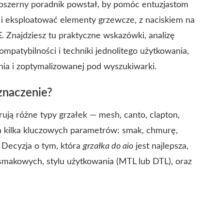
obszerny poradnik powstał, by pomóc entuzjastom
ć i eksploatować elementy grzewcze, z naciskiem na
E
. Znajdziesz tu praktyczne wskazówki, analizę
mpatybilności i techniki jednolitego użytkowania,
nia i zoptymalizowanej pod wyszukiwarki.
naczenie?
ują różne typy grzałek — mesh, canto, clapton,
 kilka kluczowych parametrów: smak, chmurę,
. Decyzja o tym, która
grzałka do aio
jest najlepsza,
smakowych, stylu użytkowania (MTL lub DTL), oraz