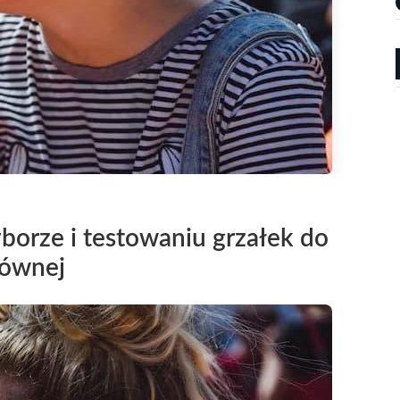
orze i testowaniu grzałek do
łównej