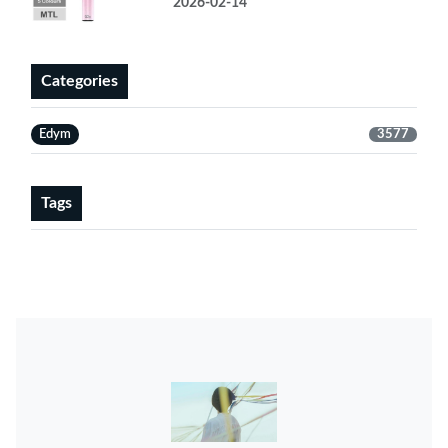
2026-02-14
Categories
Edym
3577
Tags