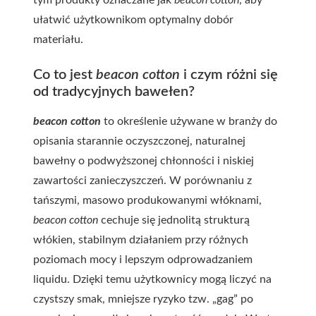
tym produkty oznaczane jak
beacon cotton
, aby
ułatwić użytkownikom optymalny dobór
materiału.
Co to jest
beacon cotton
i czym różni się
od tradycyjnych bawełen?
beacon cotton
to określenie używane w branży do
opisania starannie oczyszczonej, naturalnej
bawełny o podwyższonej chłonności i niskiej
zawartości zanieczyszczeń. W porównaniu z
tańszymi, masowo produkowanymi włóknami,
beacon cotton
cechuje się jednolitą strukturą
włókien, stabilnym działaniem przy różnych
poziomach mocy i lepszym odprowadzaniem
liquidu. Dzięki temu użytkownicy mogą liczyć na
czystszy smak, mniejsze ryzyko tzw. „gag” po