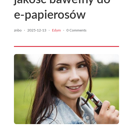
e-papierosów
znbo
·
2025-12-13
·
Edym
·
0 Comments