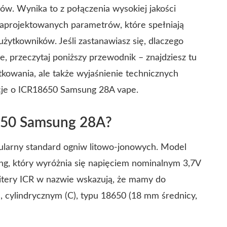
w. Wynika to z połączenia wysokiej jakości
zaprojektowanych parametrów, które spełniają
żytkowników. Jeśli zastanawiasz się, dlaczego
e, przeczytaj poniższy przewodnik – znajdziesz tu
tkowania, ale także wyjaśnienie technicznych
cje o ICR18650 Samsung 28A vape.
650 Samsung 28A?
larny standard ogniw litowo-jonowych. Model
g, który wyróżnia się napięciem nominalnym 3,7V
itery ICR w nazwie wskazują, że mamy do
 cylindrycznym (C), typu 18650 (18 mm średnicy,