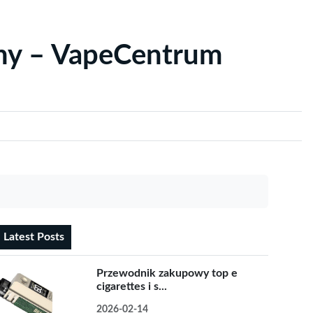
yny – VapeCentrum
Latest Posts
Przewodnik zakupowy top e
cigarettes i s...
2026-02-14