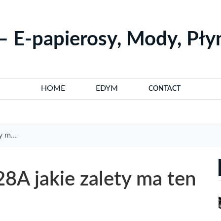
– E-papierosy, Mody, Pł
HOME
EDYM
CONTACT
 vape
A jakie zalety ma ten