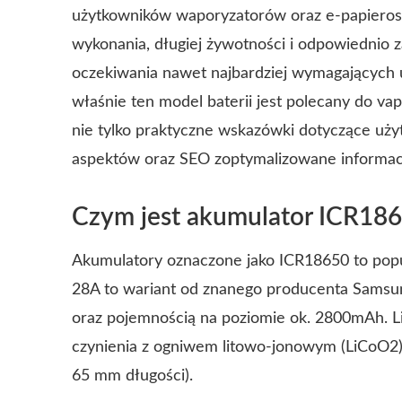
użytkowników waporyzatorów oraz e-papierosó
wykonania, długiej żywotności i odpowiednio 
oczekiwania nawet najbardziej wymagających u
właśnie ten model baterii jest polecany do vap
nie tylko praktyczne wskazówki dotyczące uży
aspektów oraz SEO zoptymalizowane informa
Czym jest akumulator ICR18
Akumulatory oznaczone jako ICR18650 to popu
28A to wariant od znanego producenta Samsun
oraz pojemnością na poziomie ok. 2800mAh. L
czynienia z ogniwem litowo-jonowym (LiCoO2),
65 mm długości).