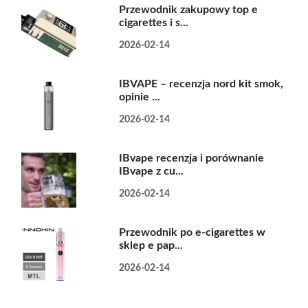
Przewodnik zakupowy top e
cigarettes i s...
2026-02-14
IBVAPE – recenzja nord kit smok,
opinie ...
2026-02-14
IBvape recenzja i porównanie
IBvape z cu...
2026-02-14
Przewodnik po e-cigarettes w
sklep e pap...
2026-02-14