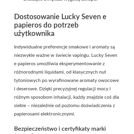
Dostosowanie Lucky Seven e
papieros do potrzeb
użytkownika
Indywidualne preferencje smakowe i aromaty są
niezwykle ważne w świecie vapingu. Lucky Seven
e papieros umożliwia eksperymentowanie z
różnorodnymi liquidami, od klasycznych nut
tytoniowych po wyrafinowane aromaty owocowe
i deserowe. Dzięki precyzyjnej regulacji mocy i
różnym sposobom inhalacji, każdy znajdzie coś dla
siebie – niezależnie od poziomu doświadczenia z
papierosami elektronicznymi.
Bezpieczeństwo i certyfikaty marki