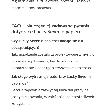
regularnie aktualizuje ofertę, prezentując nowe
modele i udoskonalenia.
FAQ – Najczęściej zadawane pytania
dotyczące Lucky Seven e papieros
Czy Lucky Seven e papieros nadaje się dla
początkujących?
Tak, urządzenie zostało zaprojektowane z myślą o
łatwości użytkowania, każdy bez problemu
poradzi sobie z obsługą pierwszego e papierosa.
Jak długo wytrzymuje bateria w Lucky Seven e
papieros?
Bateria zapewnia zazwyczaj kilka dni pracy na
jednym ładowaniu, w zależności od częstotliwości
korzystania.