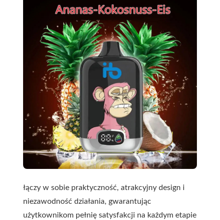
łączy w sobie praktyczność, atrakcyjny design i
niezawodność działania, gwarantując
użytkownikom pełnię satysfakcji na każdym etapie