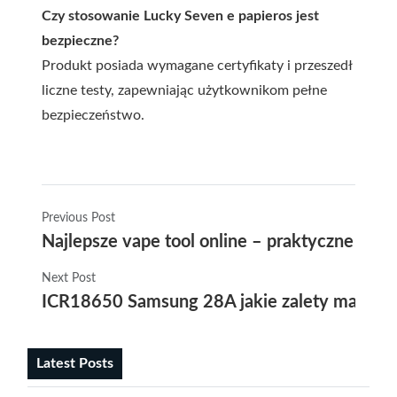
Czy stosowanie Lucky Seven e papieros jest
bezpieczne?
Produkt posiada wymagane certyfikaty i przeszedł
liczne testy, zapewniając użytkownikom pełne
bezpieczeństwo.
Previous Post
Najlepsze vape tool online – praktyczne narz
Next Post
ICR18650 Samsung 28A jakie zalety ma ten 
Latest Posts