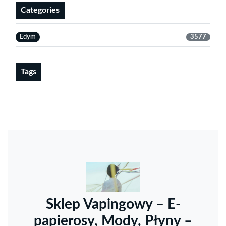
Categories
Edym
3577
Tags
Sklep Vapingowy – E-
papierosy, Mody, Płyny –