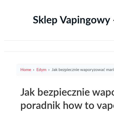
Sklep Vapingowy 
Home
Edym
Jak bezpiecznie waporyzować marihuanę – poradnik how to vape weed dla początku
Jak bezpiecznie wa
poradnik how to vap