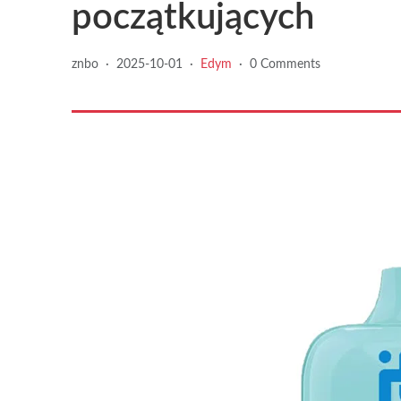
początkujących
znbo
·
2025-10-01
·
Edym
·
0 Comments