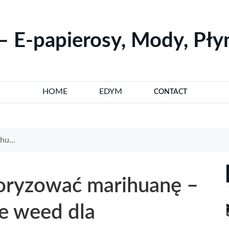
– E-papierosy, Mody, Pł
HOME
EDYM
CONTACT
jących
poryzować marihuanę –
e weed dla