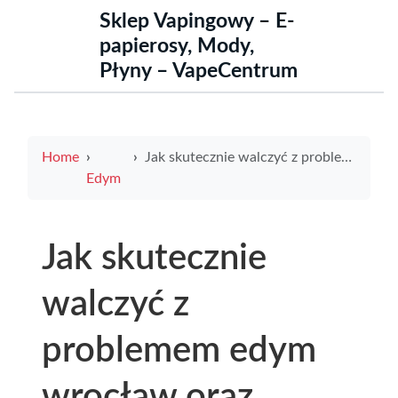
Sklep Vapingowy – E-
papierosy, Mody,
Płyny – VapeCentrum
Home
Jak skutecznie walczyć z problemem edym wrocław oraz poprawić jakość powietrza w mieście
Edym
Jak skutecznie
walczyć z
problemem edym
wrocław oraz