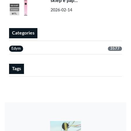
sklep e pap...
2026-02-14
Categories
Edym
3577
Tags