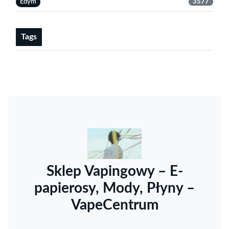
Edym
3577
Tags
Sklep Vapingowy – E-
papierosy, Mody, Płyny –
VapeCentrum