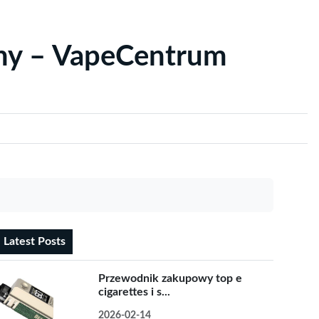
yny – VapeCentrum
Latest Posts
Przewodnik zakupowy top e
cigarettes i s...
2026-02-14