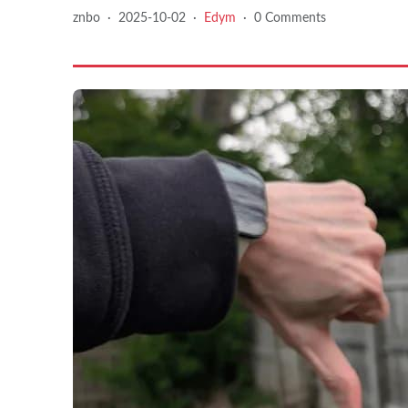
znbo
·
2025-10-02
·
Edym
·
0 Comments