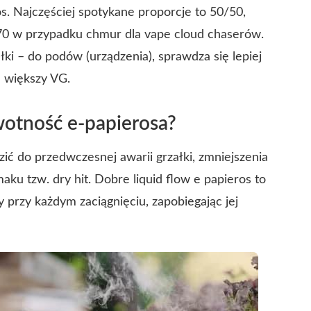
ros. Najczęściej spotykane proporcje to 50/50,
/70 w przypadku chmur dla vape cloud chaserów.
łki – do podów (urządzenia), sprawdza się lepiej
 większy VG.
wotność e-papierosa?
ć do przedwczesnej awarii grzałki, zmniejszenia
u tzw. dry hit. Dobre liquid flow e papieros to
przy każdym zaciągnięciu, zapobiegając jej