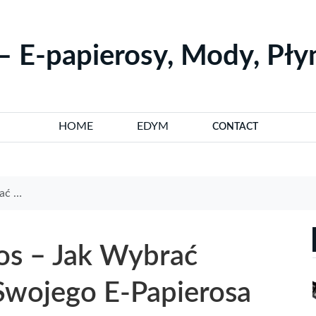
– E-papierosy, Mody, Pł
HOME
EDYM
CONTACT
ierosa
ros – Jak Wybrać
 Swojego E-Papierosa