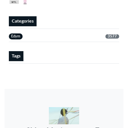
Categories
Edym
3577
Tags