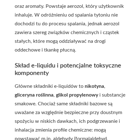
oraz aromaty. Powstaje aerozol, który użytkownik
inhaluje. W odróżnieniu od spalania tytoniu nie
dochodzi tu do procesu spalania, jednak aerozol
zawiera szereg związków chemicznych i cząstek
stałych, które mogą oddziaływać na drogi
oddechowe i tkankę płucną.
Skład e-liquidu i potencjalne toksyczne
komponenty
Główne składniki e-liquidów to
nikotyna
,
gliceryna roślinna
,
glikol propylenowy
i substancje
smakowe. Chociaż same składniki bazowe są
uważane za względnie bezpieczne przy doustnym
spożyciu w niskich dawkach, ich podgrzewanie i
inhalacja zmienia profile chemiczne: mogą
powstawać m.in. aldehydy (formalaldehyd,