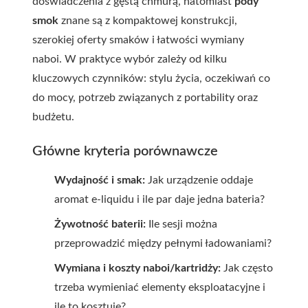
doświadczenia z gęstą chmurą, natomiast
pody
smok
znane są z kompaktowej konstrukcji,
szerokiej oferty smaków i łatwości wymiany
naboi. W praktyce wybór zależy od kilku
kluczowych czynników: stylu życia, oczekiwań co
do mocy, potrzeb związanych z portability oraz
budżetu.
Główne kryteria porównawcze
Wydajność i smak:
Jak urządzenie oddaje
aromat e-liquidu i ile par daje jedna bateria?
Żywotność baterii:
Ile sesji można
przeprowadzić między pełnymi ładowaniami?
Wymiana i koszty naboi/kartridży:
Jak często
trzeba wymieniać elementy eksploatacyjne i
ile to kosztuje?