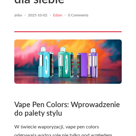
znbo
·
2025-10-02
·
Edym
·
0 Comments
Vape Pen Colors: Wprowadzenie
do palety stylu
W świecie waporyzacji, vape pen colors
odgrywają ważną rolę nie tylko pod względem