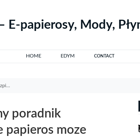
– E-papierosy, Mody, Pł
HOME
EDYM
CONTACT
pobiegać
ny poradnik
e papieros moze