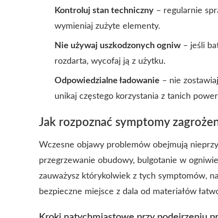
Kontroluj stan techniczny
– regularnie spr
wymieniaj zużyte elementy.
Nie używaj uszkodzonych ogniw
– jeśli b
rozdarta, wycofaj ją z użytku.
Odpowiedzialne ładowanie
– nie zostawia
unikaj częstego korzystania z tanich power
Jak rozpoznać symptomy zagrożen
Wczesne objawy problemów obejmują nieprzyj
przegrzewanie obudowy, bulgotanie w ogniwie lu
zauważysz którykolwiek z tych symptomów, na
bezpieczne miejsce z dala od materiałów łatw
Kroki natychmiastowe przy podejrzeniu p