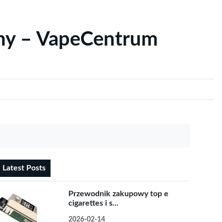
yny – VapeCentrum
Latest Posts
Przewodnik zakupowy top e
cigarettes i s...
2026-02-14