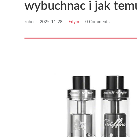
wybuchnac i jak tem
znbo
·
2025-11-28
·
Edym
·
0 Comments