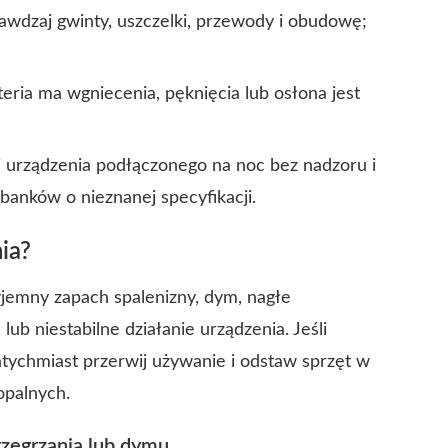
awdzaj gwinty, uszczelki, przewody i obudowę;
ateria ma wgniecenia, pęknięcia lub osłona jest
j urządzenia podłączonego na noc bez nadzoru i
banków o nieznanej specyfikacji.
ia?
emny zapach spalenizny, dym, nagłe
b niestabilne działanie urządzenia. Jeśli
tychmiast przerwij używanie i odstaw sprzęt w
opalnych.
rzegrzania lub dymu