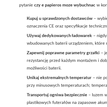
pytanie
czy e papieros moze wybuchnac
w kont
Kupuj u sprawdzonych dostawców
– wybie
oznaczenia CE oraz specyfikacje techniczne
Używaj dedykowanych ładowarek
– nigdy
wbudowanych baterii urządzeniem, które n
Zapewnij poprawne parametry grzałki
– j
rezystancję przed każdym montażem i dobi
możliwości baterii.
Unikaj ekstremalnych temperatur
– nie p
przy minusowych temperaturach; tempera
Transportuj ogniwa bezpiecznie
– luzem w
plastikowych futerałów na zapasowe akum