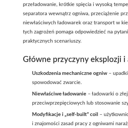
przeładowanie, krótkie spięcia i wysoką temp
separatora wewnątrz ogniwa, przeciążenie przy
niewłaściwych ładowarek oraz transport w ki
tych zagrożeń pomaga odpowiedzieć na pytan
praktycznych scenariuszy.
Główne przyczyny eksplozji i 
Uszkodzenia mechaniczne ogniw
– upadki
spowodować zwarcie.
Niewłaściwe ładowanie
– ładowarki o złej
przeciwprzepięciowych lub stosowanie sz
Modyfikacje i „self-built” coil
– użytkownic
i znajomości zasad pracy z ogniwami naraża