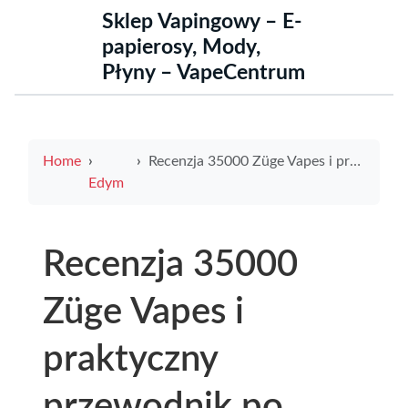
Sklep Vapingowy – E-
papierosy, Mody,
Płyny – VapeCentrum
Home
Recenzja 35000 Züge Vapes i praktyczny przewodnik po vape drip tips dla lepszego smaku i wygody
Edym
Recenzja 35000
Züge Vapes i
praktyczny
przewodnik po