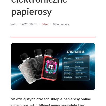
papierosy
znbo
·
2025-10-01
·
Edym
·
0 Comments
W dzisiejszych czasach
sklep e papierosy online
to miejsce, gdzie klienci mogą wygodnie i bez