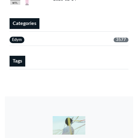
Categories
Edym
3577
Tags