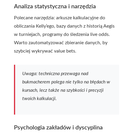
Analiza statystyczna i narzędzia
Polecane narzędzia: arkusze kalkulacyjne do
obliczania Kelly’ego, bazy danych z historią Aegis
w turniejach, programy do śledzenia live odds.
Warto zautomatyzować zbieranie danych, by
szybciej wykrywać value bets.
Uwaga: techniczna przewaga nad
bukmacherem polega nie tylko na błędach w
kursach, lecz także na szybkości i precyzji
twoich kalkulacji.
Psychologia zakładów i dyscyplina