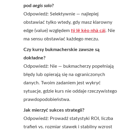
pod
aegis solo
?
Odpowiedź: Selektywnie — najlepiej
obstawiać tylko wtedy, gdy masz klarowny
edge (value) względem
tỷ lệ kèo nhà cái
. Nie
ma sensu obstawiać każdego meczu.
Czy kursy bukmacherskie zawsze są
dokładne?
Odpowiedź: Nie — bukmacherzy popełniają
błędy lub opierają się na ograniczonych
danych. Twoim zadaniem jest wykryć
sytuacje, gdzie kurs nie oddaje rzeczywistego
prawdopodobieństwa.
Jak mierzyć sukces strategii?
Odpowiedź: Prowadź statystyki ROI, liczba
trafień vs. rozmiar stawek i stabilny wzrost