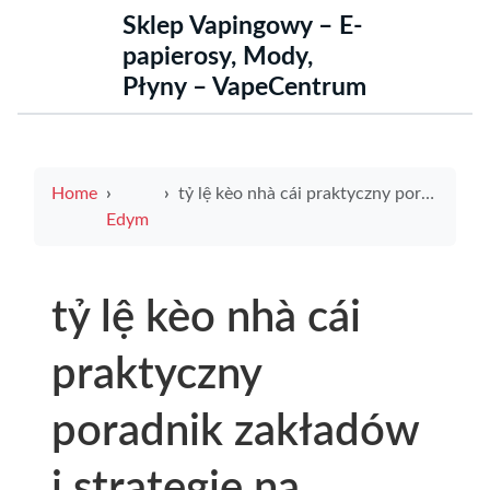
Sklep Vapingowy – E-
papierosy, Mody,
Płyny – VapeCentrum
Home
tỷ lệ kèo nhà cái praktyczny poradnik zakładów i strategie na zwycięstwo w aegis solo
Edym
tỷ lệ kèo nhà cái
praktyczny
poradnik zakładów
i strategie na