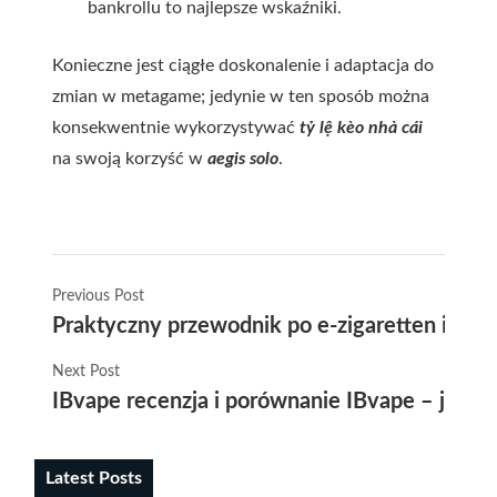
bankrollu to najlepsze wskaźniki.
Konieczne jest ciągłe doskonalenie i adaptacja do
zmian w metagame; jedynie w ten sposób można
konsekwentnie wykorzystywać
tỷ lệ kèo nhà cái
na swoją korzyść w
aegis solo
.
Previous Post
Praktyczny przewodnik po e-zigaretten i stic
Next Post
IBvape recenzja i porównanie IBvape – jak wy
Latest Posts