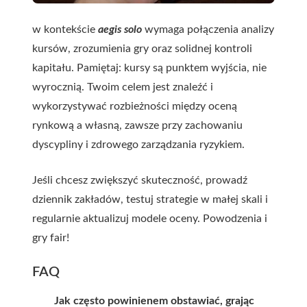
w kontekście
aegis solo
wymaga połączenia analizy
kursów, zrozumienia gry oraz solidnej kontroli
kapitału. Pamiętaj: kursy są punktem wyjścia, nie
wyrocznią. Twoim celem jest znaleźć i
wykorzystywać rozbieżności między oceną
rynkową a własną, zawsze przy zachowaniu
dyscypliny i zdrowego zarządzania ryzykiem.
Jeśli chcesz zwiększyć skuteczność, prowadź
dziennik zakładów, testuj strategie w małej skali i
regularnie aktualizuj modele oceny. Powodzenia i
gry fair!
FAQ
Jak często powinienem obstawiać, grając