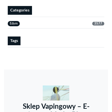
Categories
Edym
3577
Tags
Sklep Vapingowy – E-