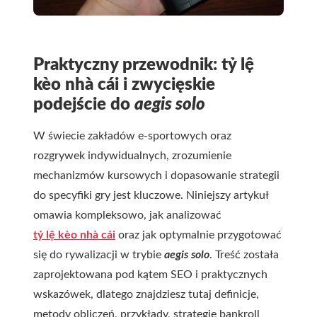
Praktyczny przewodnik:
tỷ lệ
kèo nhà cái
i zwycięskie
podejście do
aegis solo
W świecie zakładów e-sportowych oraz
rozgrywek indywidualnych, zrozumienie
mechanizmów kursowych i dopasowanie strategii
do specyfiki gry jest kluczowe. Niniejszy artykuł
omawia kompleksowo, jak analizować
tỷ lệ kèo nhà cái
oraz jak optymalnie przygotować
się do rywalizacji w trybie
aegis solo
. Treść została
zaprojektowana pod kątem SEO i praktycznych
wskazówek, dlatego znajdziesz tutaj definicje,
metody obliczeń, przykłady, strategie bankroll