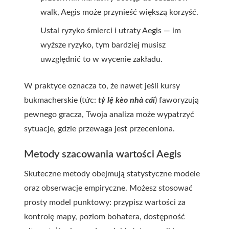
walk, Aegis może przynieść większą korzyść.
Ustal ryzyko śmierci i utraty Aegis — im
wyższe ryzyko, tym bardziej musisz
uwzględnić to w wycenie zakładu.
W praktyce oznacza to, że nawet jeśli kursy
bukmacherskie (tức:
tỷ lệ kèo nhà cái
) faworyzują
pewnego gracza, Twoja analiza może wypatrzyć
sytuacje, gdzie przewaga jest przeceniona.
Metody szacowania wartości Aegis
Skuteczne metody obejmują statystyczne modele
oraz obserwacje empiryczne. Możesz stosować
prosty model punktowy: przypisz wartości za
kontrolę mapy, poziom bohatera, dostępność