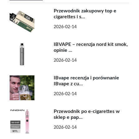
Przewodnik zakupowy top e
cigarettes i s...
2026-02-14
IBVAPE – recenzja nord kit smok,
opinie ...
2026-02-14
IBvape recenzja i porównanie
IBvape z cu...
2026-02-14
Przewodnik po e-cigarettes w
sklep e pap...
2026-02-14