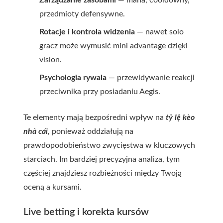
przedmioty defensywne.
Rotacje i kontrola widzenia
— nawet solo
gracz może wymusić mini advantage dzięki
vision.
Psychologia rywala
— przewidywanie reakcji
przeciwnika przy posiadaniu Aegis.
Te elementy mają bezpośredni wpływ na
tỷ lệ kèo
nhà cái
, ponieważ oddziałują na
prawdopodobieństwo zwycięstwa w kluczowych
starciach. Im bardziej precyzyjna analiza, tym
częściej znajdziesz rozbieżności między Twoją
oceną a kursami.
Live betting i korekta kursów