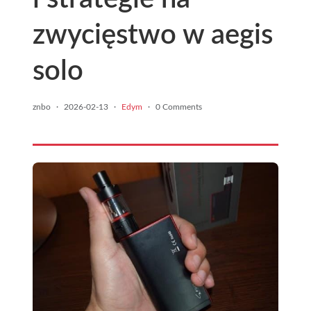
zwycięstwo w aegis
solo
znbo
·
2026-02-13
·
Edym
·
0 Comments