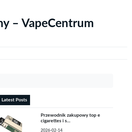
yny – VapeCentrum
Latest Posts
Przewodnik zakupowy top e
cigarettes i s...
2026-02-14