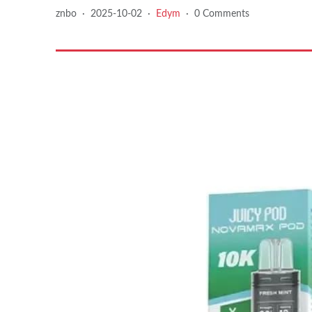
znbo
·
2025-10-02
·
Edym
·
0 Comments