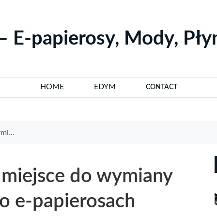
– E-papierosy, Mody, Pł
HOME
EDYM
CONTACT
rosach
 miejsce do wymiany
 o e-papierosach