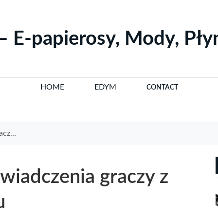
– E-papierosy, Mody, Pł
HOME
EDYM
CONTACT
rynku
wiadczenia graczy z
u