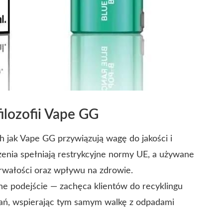
ilozofii Vape GG
 jak Vape GG przywiązują wagę do jakości i
zenia spełniają restrykcyjne normy UE, a używane
rwałości oraz wpływu na zdrowie.
e podejście — zachęca klientów do recyklingu
ań, wspierając tym samym walkę z odpadami