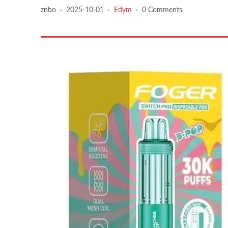
znbo
·
2025-10-01
·
Edym
·
0 Comments