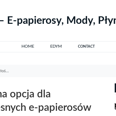
– E-papierosy, Mody, Pł
HOME
EDYM
CONTACT
erosów
a opcja dla
snych e-papierosów