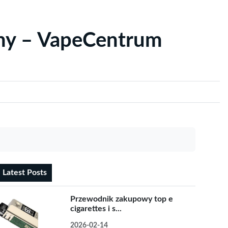
yny – VapeCentrum
Latest Posts
Przewodnik zakupowy top e
cigarettes i s...
2026-02-14