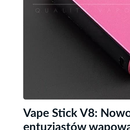
Vape Stick V8: Now
entuzjastów wapowa