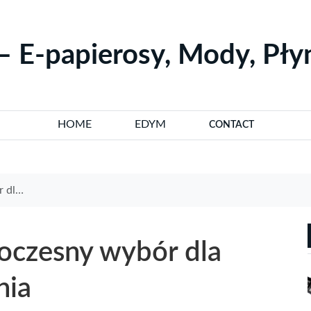
– E-papierosy, Mody, Pł
HOME
EDYM
CONTACT
wania
oczesny wybór dla
nia