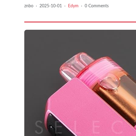
znbo
·
2025-10-01
·
Edym
·
0 Comments