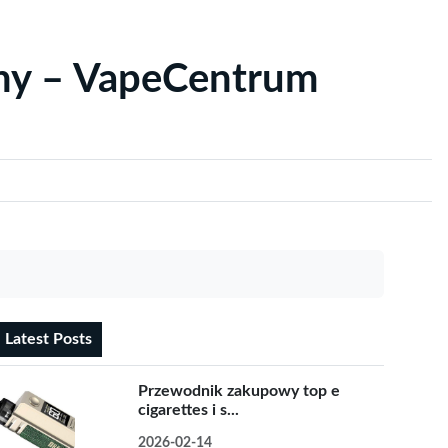
yny – VapeCentrum
Latest Posts
Przewodnik zakupowy top e
cigarettes i s...
2026-02-14