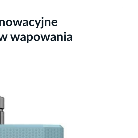
nnowacyjne
nów wapowania