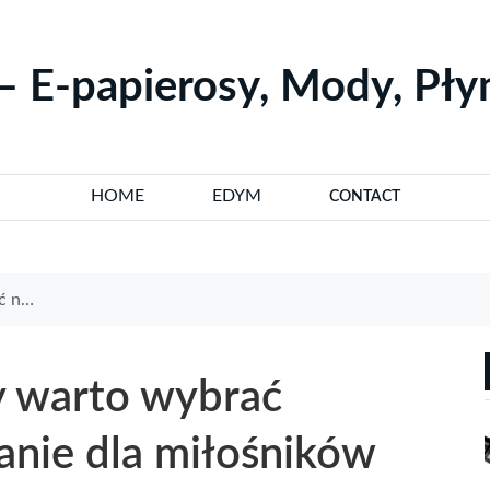
– E-papierosy, Mody, Pł
HOME
EDYM
CONTACT
owania
y warto wybrać
nie dla miłośników