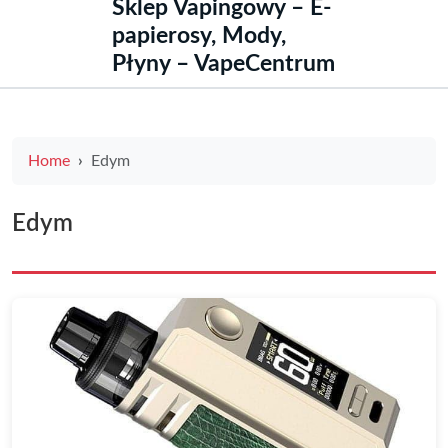
Sklep Vapingowy – E-
papierosy, Mody,
Płyny – VapeCentrum
Home
Edym
Edym