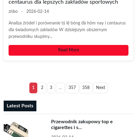
centaurus dla lepszych zakładów sportowych
znbo
·
2026-02-14
Analiza źródeł i porównanie tỷ lệ bóng đá hôm nay i centaurus
dla świadomych zakładów W dzisiejszym obszernym
przewodniku skupimy...
Read More
1
2
3
…
357
358
Next
Latest Posts
Przewodnik zakupowy top e
cigarettes i s...